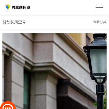
融创长风壹号
查看分类