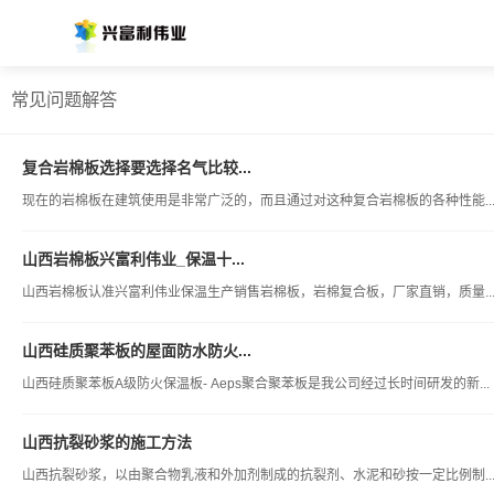
常见问题解答
复合岩棉板选择要选择名气比较...
现在的岩棉板在建筑使用是非常广泛的，而且通过对这种复合岩棉板的各种性能..
山西岩棉板兴富利伟业_保温十...
山西岩棉板认准兴富利伟业保温生产销售岩棉板，岩棉复合板，厂家直销，质量..
山西硅质聚苯板的屋面防水防火...
山西硅质聚苯板A级防火保温板- Aeps聚合聚苯板是我公司经过长时间研发的新...
山西抗裂砂浆的施工方法
山西抗裂砂浆，以由聚合物乳液和外加剂制成的抗裂剂、水泥和砂按一定比例制..