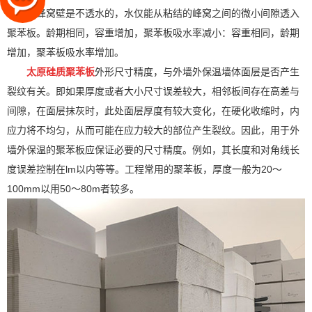
苯板的蜂窝壁是不透水的，水仅能从粘结的峰窝之间的微小间隙透入
聚苯板。龄期相同，容重增加，聚苯板吸水率减小：容重相同，龄期
增加，聚苯板吸水率增加。
太原硅质聚苯板
外形尺寸精度，与外墙外保温墙体面层是否产生
裂纹有关。即如果厚度或者大小尺寸误差较大，相邻板间存在高差与
间隙，在面层抹灰时，此处面层厚度有较大变化，在硬化收缩时，内
应力将不均匀，从而可能在应力较大的部位产生裂纹。因此，用于外
墙外保温的聚苯板应保证必要的尺寸精度。例如，其长度和对角线长
度误差控制在lm以内等等。工程常用的聚苯板，厚度一般为20～
100mm以用50～80m者较多。