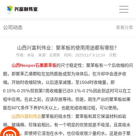
公司动态
查看分类
山西兴富利伟业：聚苯板的使用用途都有哪些？
作者：
本站
来源：
云更新
时间：
2025/11/7 9:12:24
次数：
山西Neopor石墨聚苯板
的尺寸稳定性：
聚苯板有一个后收缩的问
题，即聚苯乙烯颗粒在加热膨胀成型为块体后，在冷却中会逐步收
缩。开始时收缩较快，以后逐渐减慢，至150d时收缩量，即
0.15％-0.25％但到第7周收缩量已达0.1％-0.2％因此到这时可以在工
程中应用。在此之前，应该存放等待。但是，刚生产出的聚苯板如果
能在60℃条件下养护5天以上，也能完成收缩过程，可以使用。
山西兴富利伟业
聚苯板的吸水性：聚苯板和其它保温材料如岩
棉、玻璃棉、珍珠岩相比，有一个明显的优势就是不吸湿，且其吸水
率非常低。即使将它浸泡在水中，也仅吸收很少量的水，这是由于聚